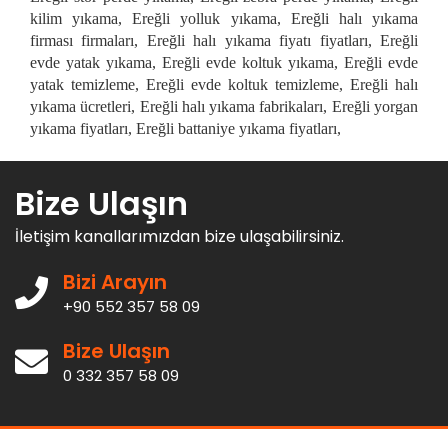
kilim yıkama, Ereğli yolluk yıkama, Ereğli halı yıkama
firması firmaları, Ereğli halı yıkama fiyatı fiyatları, Ereğli
evde yatak yıkama, Ereğli evde koltuk yıkama, Ereğli evde
yatak temizleme, Ereğli evde koltuk temizleme, Ereğli halı
yıkama ücretleri, Ereğli halı yıkama fabrikaları, Ereğli yorgan
yıkama fiyatları, Ereğli battaniye yıkama fiyatları,
Bize Ulaşın
İletişim kanallarımızdan bize ulaşabilirsiniz.
Bizi Arayın
+90 552 357 58 09
Bize Ulaşın
0 332 357 58 09